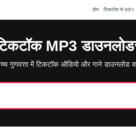
होम
टिकटॉक से MP3
टिकटॉक MP3 डाउनलोड
च्च गुणवत्ता में टिकटॉक ऑडियो और गाने डाउनलोड कर