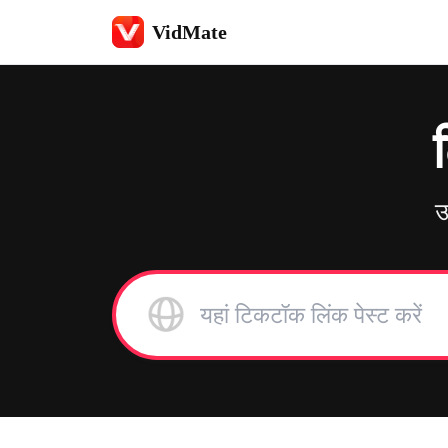
VidMate
उ