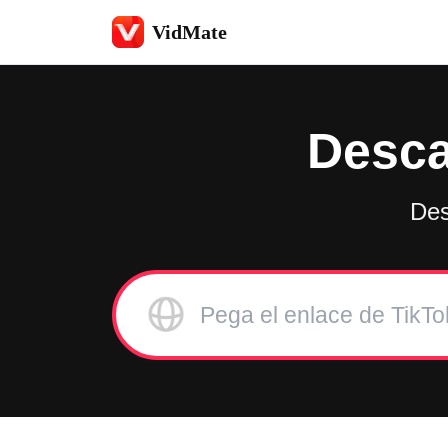
VidMate
Desca
Des