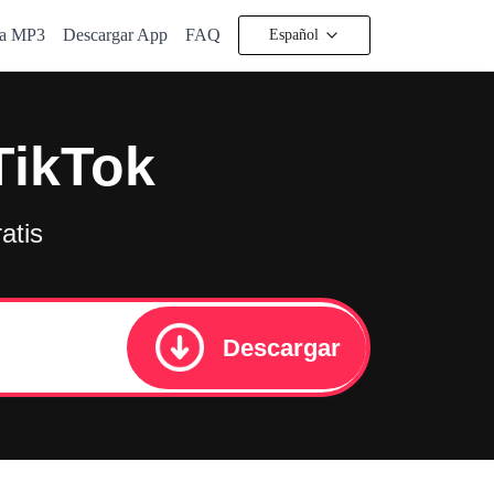
 a MP3
Descargar App
FAQ
Español
TikTok
atis
Descargar